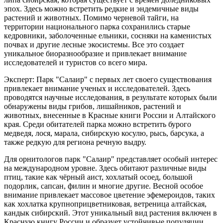
эпох. Здесь можно встретить редкие и эндемичные виды
растений и животных. Помимо черневой тайги, на
территории национального парка сохранились старые
кедровники, заболоченные ельники, сосняки на каменистых
почвах и другие лесные экосистемы. Все это создает
уникальное биоразнообразие и привлекает внимание
исследователей и туристов со всего мира.
Эксперт: Парк "Салаир" с первых лет своего существования
привлекает внимание ученых и исследователей. Здесь
проводятся научные исследования, в результате которых были
обнаружены виды грибов, лишайников, растений и
животных, внесенные в Красные книги России и Алтайского
края. Среди обитателей парка можно встретить бурого
медведя, лося, марала, сибирскую косулю, рысь, барсука, а
также редкую для региона речную выдру.
Для орнитологов парк "Салаир" представляет особый интерес
на международном уровне. Здесь обитают различные виды
птиц, такие как чёрный аист, хохлатый осоед, большой
подорлик, сапсан, филин и многие другие. Весной особое
внимание привлекает массовое цветение эфемероидов, таких
как хохлатка крупноприцветниковая, ветреница алтайская,
кандык сибирский. Этот уникальный вид растения включен в
Красную книгу России и образует устойчивые популяции