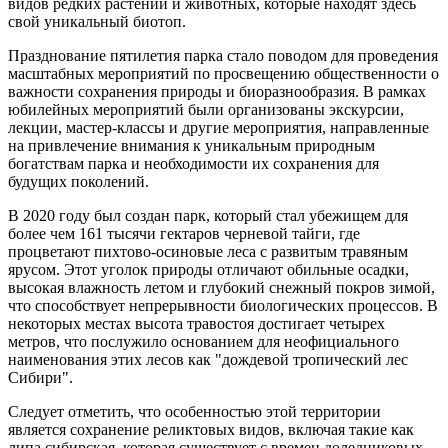
видов редких растений и животных, которые находят здесь
свой уникальный биотоп.
Празднование пятилетия парка стало поводом для проведения
масштабных мероприятий по просвещению общественности о
важности сохранения природы и биоразнообразия. В рамках
юбилейных мероприятий были организованы экскурсии,
лекции, мастер-классы и другие мероприятия, направленные
на привлечение внимания к уникальным природным
богатствам парка и необходимости их сохранения для
будущих поколений.
В 2020 году был создан парк, который стал убежищем для
более чем 161 тысячи гектаров черневой тайги, где
процветают пихтово-осиновые леса с развитым травяным
ярусом. Этот уголок природы отличают обильные осадки,
высокая влажность летом и глубокий снежный покров зимой,
что способствует непрерывности биологических процессов. В
некоторых местах высота травостоя достигает четырех
метров, что послужило основанием для неофициального
наименования этих лесов как "дождевой тропический лес
Сибири".
Следует отметить, что особенностью этой территории
является сохранение реликтовых видов, включая такие как
липа сибирская, которая существует с времен доледниковых