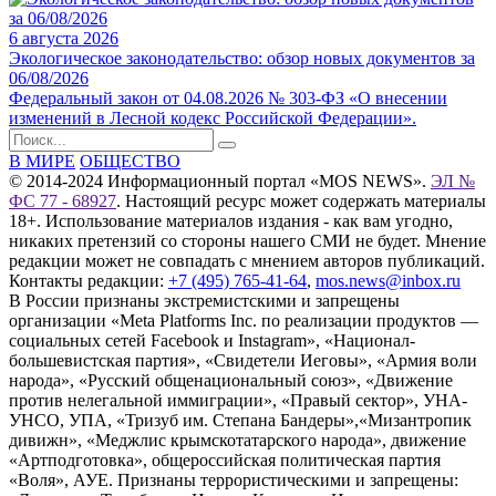
6 августа 2026
Экологическое законодательство: обзор новых документов за
06/08/2026
Федеральный закон от 04.08.2026 № 303-ФЗ «О внесении
изменений в Лесной кодекс Российской Федерации».
В МИРЕ
ОБЩЕСТВО
© 2014-2024 Информационный портал «MOS NEWS».
ЭЛ №
ФС 77 - 68927
. Настоящий ресурс может содержать материалы
18+. Использование материалов издания - как вам угодно,
никаких претензий со стороны нашего СМИ не будет. Мнение
редакции может не совпадать с мнением авторов публикаций.
Контакты редакции:
+7 (495) 765-41-64
,
mos.news@inbox.ru
В России признаны экстремистскими и запрещены
организации «Meta Platforms Inc. по реализации продуктов —
социальных сетей Facebook и Instagram», «Национал-
большевистская партия», «Свидетели Иеговы», «Армия воли
народа», «Русский общенациональный союз», «Движение
против нелегальной иммиграции», «Правый сектор», УНА-
УНСО, УПА, «Тризуб им. Степана Бандеры»,«Мизантропик
дивижн», «Меджлис крымскотатарского народа», движение
«Артподготовка», общероссийская политическая партия
«Воля», АУЕ. Признаны террористическими и запрещены: