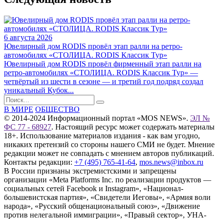
6 августа 2026
Ювелирный дом RODIS провёл этап ралли на ретро-
автомобилях «СТОЛИЦА. RODIS Классик Тур»
Ювелирный дом RODIS провёл фирменный этап ралли на
ретро-автомобилях «СТОЛИЦА. RODIS Классик Тур» —
четвёртый из шести в сезоне — и третий год подряд создал
уникальный Кубок...
В МИРЕ
ОБЩЕСТВО
© 2014-2024 Информационный портал «MOS NEWS».
ЭЛ №
ФС 77 - 68927
. Настоящий ресурс может содержать материалы
18+. Использование материалов издания - как вам угодно,
никаких претензий со стороны нашего СМИ не будет. Мнение
редакции может не совпадать с мнением авторов публикаций.
Контакты редакции:
+7 (495) 765-41-64
,
mos.news@inbox.ru
В России признаны экстремистскими и запрещены
организации «Meta Platforms Inc. по реализации продуктов —
социальных сетей Facebook и Instagram», «Национал-
большевистская партия», «Свидетели Иеговы», «Армия воли
народа», «Русский общенациональный союз», «Движение
против нелегальной иммиграции», «Правый сектор», УНА-