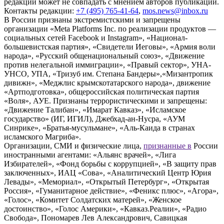
редакции может не совпадать с мнением авторов публикаций.
Контакты редакции:
+7 (495) 765-41-64
,
mos.news@inbox.ru
В России признаны экстремистскими и запрещены
организации «Meta Platforms Inc. по реализации продуктов —
социальных сетей Facebook и Instagram», «Национал-
большевистская партия», «Свидетели Иеговы», «Армия воли
народа», «Русский общенациональный союз», «Движение
против нелегальной иммиграции», «Правый сектор», УНА-
УНСО, УПА, «Тризуб им. Степана Бандеры»,«Мизантропик
дивижн», «Меджлис крымскотатарского народа», движение
«Артподготовка», общероссийская политическая партия
«Воля», АУЕ. Признаны террористическими и запрещены:
«Движение Талибан», «Имарат Кавказ», «Исламское
государство» (ИГ, ИГИЛ), Джебхад-ан-Нусра, «АУМ
Синрике», «Братья-мусульмане», «Аль-Каида в странах
исламского Магриба».
Организации, СМИ и физические лица,
признанные в
России
иностранными агентами: «Альянс врачей», «Лига
Избирателей», «Фонд борьбы с коррупцией», «В защиту прав
заключенных», ИАЦ «Сова», «Аналитический Центр Юрия
Левады», «Мемориал», «Открытый Петербург», «Открытая
Россия», «Гуманитарное действие», «Феникс плюс», «Агора»,
«Голос», «Комитет Солдатских матерей», «Женское
достоинство», «Голос Америки», «Кавказ.Реалии», «Радио
Свобода», Пономарев Лев Александрович, Савицкая