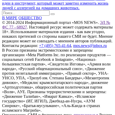
идеи в инструмент, который может заметно изменить жизнь
людей с аллергией на домашних животных.
В МИРЕ
ОБЩЕСТВО
© 2014-2024 Информационный портал «MOS NEWS».
ЭЛ №
ФС 77 - 68927
. Настоящий ресурс может содержать материалы
18+. Использование материалов издания - как вам угодно,
никаких претензий со стороны нашего СМИ не будет. Мнение
редакции может не совпадать с мнением авторов публикаций.
Контакты редакции:
+7 (495) 765-41-64
,
mos.news@inbox.ru
В России признаны экстремистскими и запрещены
организации «Meta Platforms Inc. по реализации продуктов —
социальных сетей Facebook и Instagram», «Национал-
большевистская партия», «Свидетели Иеговы», «Армия воли
народа», «Русский общенациональный союз», «Движение
против нелегальной иммиграции», «Правый сектор», УНА-
УНСО, УПА, «Тризуб им. Степана Бандеры»,«Мизантропик
дивижн», «Меджлис крымскотатарского народа», движение
«Артподготовка», общероссийская политическая партия
«Воля», АУЕ. Признаны террористическими и запрещены:
«Движение Талибан», «Имарат Кавказ», «Исламское
государство» (ИГ, ИГИЛ), Джебхад-ан-Нусра, «АУМ
Синрике», «Братья-мусульмане», «Аль-Каида в странах
исламского Магриба».
Организации, СМИ и физические лица,
признанные в
России