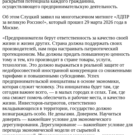
раскрытия потенциала каждого гражданина,
осуществляющего предпринимательскую деятельность.
Об этом Слуцкий заявил на многотысячном митинге «ЛДПР
за великую Россию!», который прошел 29 марта 2026 года в
Москве.
«Предприниматели берут ответственность за качество своей
жизни и жизни других. Страна должна поддержать своих
производителей, нам пора настраивать патриотический
протекционизм. Мы должны придать повышенную ценность
тому и тем, кто производит в стране товары, услуги,
технологии. Это должно выражаться в реальной защите от
недобросовестной иностранной конкуренции со сниженными
тарифами и повышенными субсидиями. Успех
предпринимательской инициативы в основе экономики,
которая служит человеку. Эта инициатива будет там, где
сегодня важнее всего, — в малых городах и селах. Там, где
она сможет помочь обеспечить и рабочие места, и качество
жизни. Инвесторов-патриотов, ответственно
вкладывающихся в территории, государство должно
вознаграждать особо. Не деньгами. Доверием. Научиться
доверять — важнейшее условие для экономического
дерегулирования. Дерегулирование — важнейшее условие для
перехода экономической модели от сырьевой к