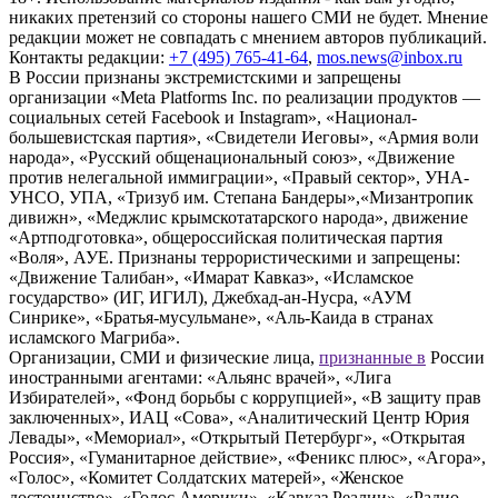
никаких претензий со стороны нашего СМИ не будет. Мнение
редакции может не совпадать с мнением авторов публикаций.
Контакты редакции:
+7 (495) 765-41-64
,
mos.news@inbox.ru
В России признаны экстремистскими и запрещены
организации «Meta Platforms Inc. по реализации продуктов —
социальных сетей Facebook и Instagram», «Национал-
большевистская партия», «Свидетели Иеговы», «Армия воли
народа», «Русский общенациональный союз», «Движение
против нелегальной иммиграции», «Правый сектор», УНА-
УНСО, УПА, «Тризуб им. Степана Бандеры»,«Мизантропик
дивижн», «Меджлис крымскотатарского народа», движение
«Артподготовка», общероссийская политическая партия
«Воля», АУЕ. Признаны террористическими и запрещены:
«Движение Талибан», «Имарат Кавказ», «Исламское
государство» (ИГ, ИГИЛ), Джебхад-ан-Нусра, «АУМ
Синрике», «Братья-мусульмане», «Аль-Каида в странах
исламского Магриба».
Организации, СМИ и физические лица,
признанные в
России
иностранными агентами: «Альянс врачей», «Лига
Избирателей», «Фонд борьбы с коррупцией», «В защиту прав
заключенных», ИАЦ «Сова», «Аналитический Центр Юрия
Левады», «Мемориал», «Открытый Петербург», «Открытая
Россия», «Гуманитарное действие», «Феникс плюс», «Агора»,
«Голос», «Комитет Солдатских матерей», «Женское
достоинство», «Голос Америки», «Кавказ.Реалии», «Радио