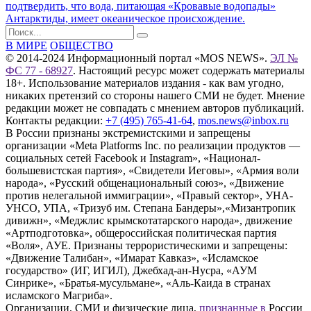
подтвердить, что вода, питающая «Кровавые водопады»
Антарктиды, имеет океаническое происхождение.
В МИРЕ
ОБЩЕСТВО
© 2014-2024 Информационный портал «MOS NEWS».
ЭЛ №
ФС 77 - 68927
. Настоящий ресурс может содержать материалы
18+. Использование материалов издания - как вам угодно,
никаких претензий со стороны нашего СМИ не будет. Мнение
редакции может не совпадать с мнением авторов публикаций.
Контакты редакции:
+7 (495) 765-41-64
,
mos.news@inbox.ru
В России признаны экстремистскими и запрещены
организации «Meta Platforms Inc. по реализации продуктов —
социальных сетей Facebook и Instagram», «Национал-
большевистская партия», «Свидетели Иеговы», «Армия воли
народа», «Русский общенациональный союз», «Движение
против нелегальной иммиграции», «Правый сектор», УНА-
УНСО, УПА, «Тризуб им. Степана Бандеры»,«Мизантропик
дивижн», «Меджлис крымскотатарского народа», движение
«Артподготовка», общероссийская политическая партия
«Воля», АУЕ. Признаны террористическими и запрещены:
«Движение Талибан», «Имарат Кавказ», «Исламское
государство» (ИГ, ИГИЛ), Джебхад-ан-Нусра, «АУМ
Синрике», «Братья-мусульмане», «Аль-Каида в странах
исламского Магриба».
Организации, СМИ и физические лица,
признанные в
России