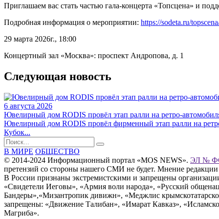
Приглашаем вас стать частью гала-концерта «Топсцена» и подд
Подробная информация о мероприятии:
https://sodeta.ru/topscena
29 марта 2026г., 18:00
Концертный зал «Москва»: проспект Андропова, д. 1
Следующая новость
6 августа 2026
Ювелирный дом RODIS провёл этап ралли на ретро-автомоб
Ювелирный дом RODIS провёл фирменный этап ралли на ретро
Кубок...
В МИРЕ
ОБЩЕСТВО
© 2014-2024 Информационный портал «MOS NEWS».
ЭЛ № ФС
претензий со стороны нашего СМИ не будет. Мнение редакции
В России признаны экстремистскими и запрещены организации «
«Свидетели Иеговы», «Армия воли народа», «Русский общена
Бандеры»,«Мизантропик дивижн», «Меджлис крымскотатарског
запрещены: «Движение Талибан», «Имарат Кавказ», «Исламское
Магриба».