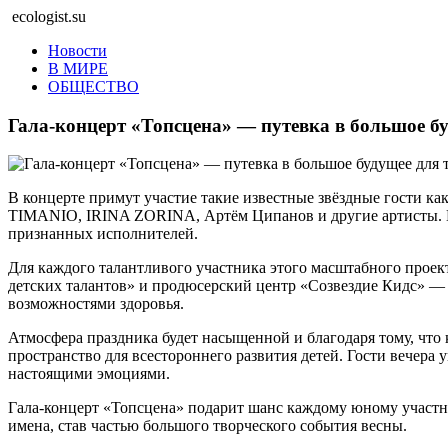
ecologist.su
Новости
В МИРЕ
ОБЩЕСТВО
Гала-концерт «Топсцена» — путевка в большое бу
В концерте примут участие такие известные звёздные гости как
TIMANIO, IRINA ZORINA, Артём Ципанов и другие артисты. Пу
признанных исполнителей.
Для каждого талантливого участника этого масштабного прое
детских талантов» и продюсерский центр «Созвездие Кидс» — з
возможностями здоровья.
Атмосфера праздника будет насыщенной и благодаря тому, что 
пространство для всестороннего развития детей. Гости вечера 
настоящими эмоциями.
Гала-концерт «Топсцена» подарит шанс каждому юному участни
имена, став частью большого творческого события весны.