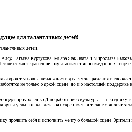
дущее для талантливых детей!
 Алсу, Татьяна Куртукова, Milana Star, Злата и Мирослава Быко
блику ждёт красочное шоу и множество неожиданных творческих
кта откроются новые возможности для самовыражения и творчес
аботятся не только о яркой сцене, но и о настоящей поддержке
концерт приурочен ко Дню работников культуры — празднику тех
увидят и услышат, как детская искренность и талант становятся
ку проявить себя и исполнить мечту о большой сцене. Зрители 