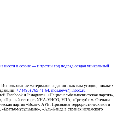
шести в сезоне — и третий год подряд создал уникальный
 Использование материалов издания - как вам угодно, никаких
редакции:
+7 (495) 765-41-64
,
mos.news@inbox.ru
ей Facebook и Instagram», «Национал-большевистская партия»,
», «Правый сектор», УНА-УНСО, УПА, «Тризуб им. Степана
ческая партия «Воля», АУЕ. Признаны террористическими и
«Братья-мусульмане», «Аль-Каида в странах исламского