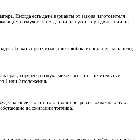
мпера. Иногда есть даже варианты от завода изготовителя
ружающим воздухом. Иногда они не нужны при движении по
надо забывать про считывание ошибок, иногда нет на панели,
ток сразу горячего воздуха может вызвать значительный
од 1 или 2 положения.
 будет заранее сгорать топливо и прогревать охлаждающую
 работающие на сжигании топлива.
ри нагреве, нагрева не наступает, значит и работа становится