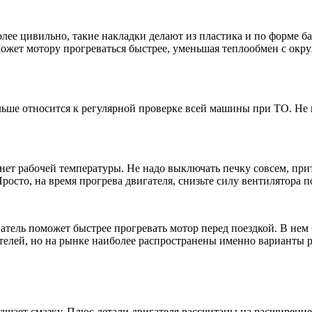
лее цивильно, такие накладки делают из пластика и по форме ба
может мотору прогреваться быстрее, уменьшая теплообмен с ок
льше относится к регулярной проверке всей машины при ТО. Не 
нет рабочей температуры. Не надо выключать печку совсем, при
росто, на время прогрева двигателя, снизьте силу вентилятора п
атель поможет быстрее прогревать мотор перед поездкой. В нем
ателей, но на рынке наиболее распространены именно варианты
шает смазку. Плюс детали двигателя рассчитаны на расширение п