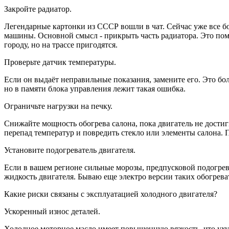
Закройте радиатор.
Легендарные картонки из СССР вошли в чат. Сейчас уже все бо
машины. Основной смысл - прикрыть часть радиатора. Это по
городу, но на трассе пригодятся.
Проверьте датчик температуры.
Если он выдаёт неправильные показания, замените его. Это бо
но в памяти блока управления лежит такая ошибка.
Ограничьте нагрузки на печку.
Снижайте мощность обогрева салона, пока двигатель не достиг
перепад температур и повредить стекло или элементы салона. П
Установите подогреватель двигателя.
Если в вашем регионе сильные морозы, предпусковой подогрев
жидкость двигателя. Бываю еще электро версии таких обогрев
Какие риски связаны с эксплуатацией холодного двигателя?
Ускоренный износ деталей.
Холодное моторное масло имеет повышенную вязкость, что ухуд